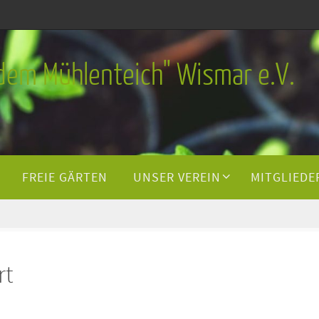
 dem Mühlenteich" Wismar e.V.
FREIE GÄRTEN
UNSER VEREIN
MITGLIEDE
rt