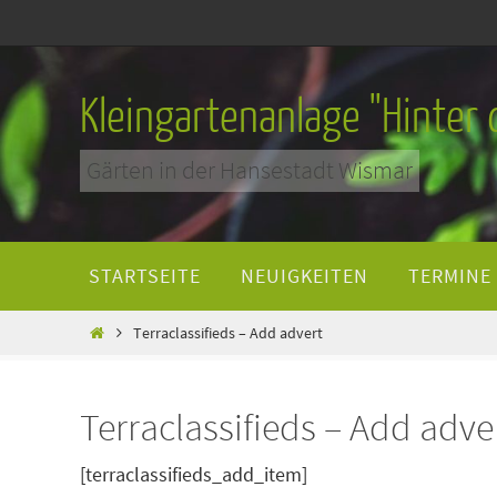
Zum
Inhalt
springen
Kleingartenanlage "Hinter
Gärten in der Hansestadt Wismar
Zum
STARTSEITE
NEUIGKEITEN
TERMINE
Inhalt
springen
Home
Terraclassifieds – Add advert
Terraclassifieds – Add adve
[terraclassifieds_add_item]