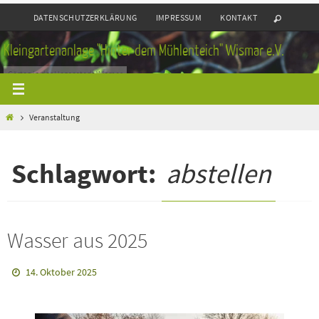
Zum
DATENSCHUTZERKLÄRUNG
IMPRESSUM
KONTAKT
Inhalt
springen
Kleingartenanlage "Hinter dem Mühlenteich" Wismar e.V.
Gärten in der Hansestadt Wismar
Home
Veranstaltung
Schlagwort:
abstellen
Wasser aus 2025
14. Oktober 2025