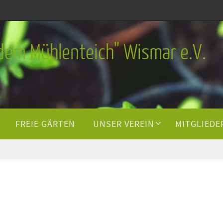
 dem Mühlenteich" Wismar e.V.
FREIE GÄRTEN
UNSER VEREIN
MITGLIEDE