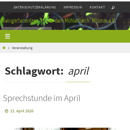
Zum
DATENSCHUTZERKLÄRUNG
IMPRESSUM
KONTAKT
Inhalt
springen
Kleingartenanlage "Hinter dem Mühlenteich" Wismar e.V.
Gärten in der Hansestadt Wismar
Home
Veranstaltung
Schlagwort:
april
Sprechstunde im April
21. April 2026