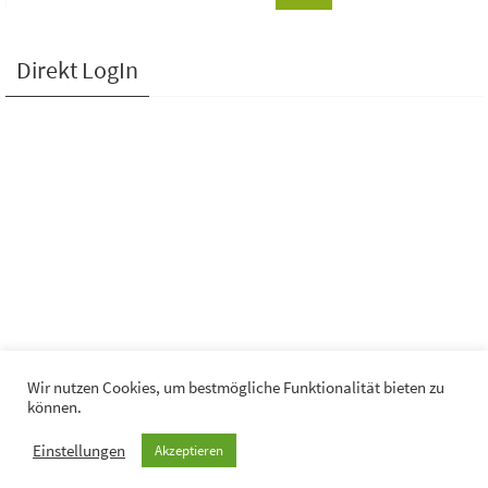
Direkt LogIn
Wir nutzen Cookies, um bestmögliche Funktionalität bieten zu
können.
© KGA "Hinter dem Mühlenteich" Wismar e. V.
Einstellungen
Akzeptieren
Powered by
Nirvana
&
WordPress.