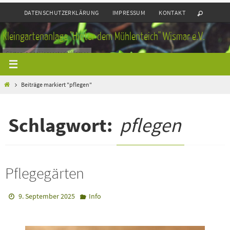
Zum
DATENSCHUTZERKLÄRUNG
IMPRESSUM
KONTAKT
Inhalt
springen
Kleingartenanlage "Hinter dem Mühlenteich" Wismar e.V.
Gärten in der Hansestadt Wismar
Home
Beiträge markiert "pflegen"
Schlagwort:
pflegen
Pflegegärten
9. September 2025
Info