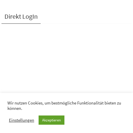
Direkt LogIn
Wir nutzen Cookies, um bestmögliche Funktionalität bieten zu
können.
© KGA "Hinter dem Mühlenteich" Wismar e. V.
Einstellungen
Akzeptieren
Powered by
Nirvana
&
WordPress.