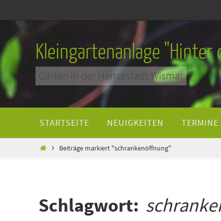
Zum
Inhalt
springen
Kleingartenanlage "Hinter
Gärten in der Hansestadt Wismar
Zum
STARTSEITE
NEUIGKEITEN
TERMINE
Inhalt
springen
Home
Beiträge markiert "schrankenöffnung"
Schlagwort:
schranke