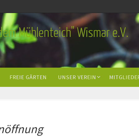
 dem Mühlenteich" Wismar e.V.
FREIE GÄRTEN
UNSER VEREIN
MITGLIEDE
nöffnung