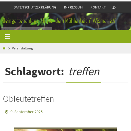
Zum
DATENSCHUTZERKLÄRUNG
IMPRESSUM
KONTAKT
Inhalt
springen
Kleingartenanlage "Hinter dem Mühlenteich" Wismar e.V.
Gärten in der Hansestadt Wismar
Home
Veranstaltung
Schlagwort:
treffen
Obleutetreffen
9. September 2025