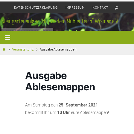
Zum
DATENSCHUTZERKLÄRUNG
IMPRESSUM
KONTAKT
Inhalt
springen
Kleingartenanlage "Hinter dem Mühlenteich" Wismar e.V.
Gärten in der Hansestadt Wismar
Home
Veranstaltung
Ausgabe Ablesemappen
Ausgabe
Ablesemappen
Am Samstag den
25. September 2021
bekommt Ihr um
10 Uhr
eure Ablesemappen!